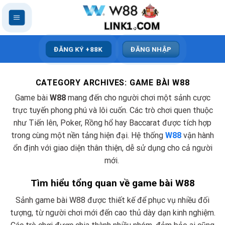
Skip
to
content
ĐĂNG KÝ +88K
ĐĂNG NHẬP
CATEGORY ARCHIVES:
GAME BÀI W88
Game bài
W88
mang đến cho người chơi một sảnh cược
trực tuyến phong phú và lôi cuốn. Các trò chơi quen thuộc
như Tiến lên, Poker, Rồng hổ hay Baccarat được tích hợp
trong cùng một nền tảng hiện đại. Hệ thống
W88
vận hành
ổn định với giao diện thân thiện, dễ sử dụng cho cả người
mới.
Tìm hiểu tổng quan về game bài W88
Sảnh game bài W88 được thiết kế để phục vụ nhiều đối
tượng, từ người chơi mới đến cao thủ dày dạn kinh nghiệm.