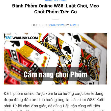
GAME BÀI W88
Đánh Phỏm Online W88: Luật Chơi, Mẹo
Chốt Phỏm Trên Cơ
POSTED ON
29/07/2025
BY
ADMIN
Đánh phỏm online được xem là xu hướng cược bài lá đang
được đông đảo bet thủ hưởng ứng tại sân chơi W88. Xuất
phát từ lối chơi đơn giản, dễ dàng tiếp cận cùng với tiền