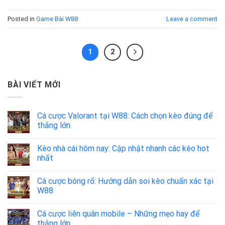
Posted in
Game Bài W88
Leave a comment
1
2
BÀI VIẾT MỚI
Cá cược Valorant tại W88: Cách chọn kèo đúng để
thắng lớn
Kèo nhà cái hôm nay: Cập nhật nhanh các kèo hot
nhất
Cá cược bóng rổ: Hướng dẫn soi kèo chuẩn xác tại
W88
Cá cược liên quân mobile – Những mẹo hay để
thắng lớn