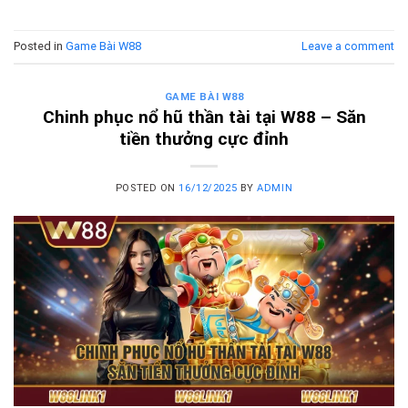
Posted in
Game Bài W88
Leave a comment
GAME BÀI W88
Chinh phục nổ hũ thần tài tại W88 – Săn
tiền thưởng cực đỉnh
POSTED ON
16/12/2025
BY
ADMIN