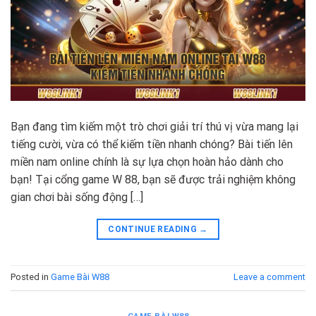
Bạn đang tìm kiếm một trò chơi giải trí thú vị vừa mang lại
tiếng cười, vừa có thể kiếm tiền nhanh chóng? Bài tiến lên
miền nam online chính là sự lựa chọn hoàn hảo dành cho
bạn! Tại cổng game W 88, bạn sẽ được trải nghiệm không
gian chơi bài sống động […]
CONTINUE READING
→
Posted in
Game Bài W88
Leave a comment