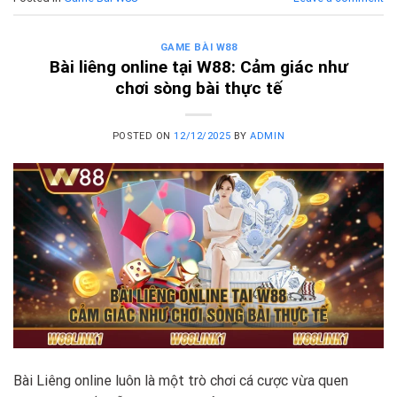
GAME BÀI W88
Bài liêng online tại W88: Cảm giác như
chơi sòng bài thực tế
POSTED ON
12/12/2025
BY
ADMIN
×
w88
Bài Liêng online luôn là một trò chơi cá cược vừa quen