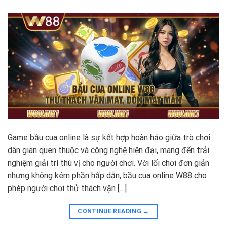
Game bầu cua online là sự kết hợp hoàn hảo giữa trò chơi
dân gian quen thuộc và công nghệ hiện đại, mang đến trải
nghiệm giải trí thú vị cho người chơi. Với lối chơi đơn giản
nhưng không kém phần hấp dẫn, bầu cua online W88 cho
phép người chơi thử thách vận […]
CONTINUE READING
→