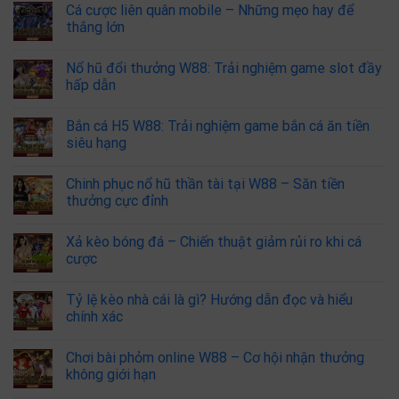
Cá cược liên quân mobile – Những mẹo hay để
thắng lớn
Nổ hũ đổi thưởng W88: Trải nghiệm game slot đầy
hấp dẫn
Bắn cá H5 W88: Trải nghiệm game bắn cá ăn tiền
siêu hạng
Chinh phục nổ hũ thần tài tại W88 – Săn tiền
thưởng cực đỉnh
Xả kèo bóng đá – Chiến thuật giảm rủi ro khi cá
cược
Tỷ lệ kèo nhà cái là gì? Hướng dẫn đọc và hiểu
chính xác
Chơi bài phỏm online W88 – Cơ hội nhận thưởng
không giới hạn