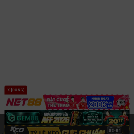
X [ĐÓNG]
Copyright 2024 © Bản quyền thuộc W88