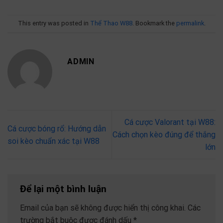
This entry was posted in
Thể Thao W88
. Bookmark the
permalink
.
ADMIN
Cá cược Valorant tại W88:
Cá cược bóng rổ: Hướng dẫn
Cách chọn kèo đúng để thắng
soi kèo chuẩn xác tại W88
lớn
Để lại một bình luận
Email của bạn sẽ không được hiển thị công khai.
Các
trường bắt buộc được đánh dấu
*