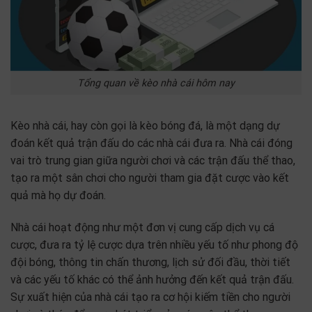
Tổng quan về kèo nhà cái hôm nay
Kèo nhà cái, hay còn gọi là kèo bóng đá, là một dạng dự
đoán kết quả trận đấu do các nhà cái đưa ra. Nhà cái đóng
vai trò trung gian giữa người chơi và các trận đấu thể thao,
tạo ra một sân chơi cho người tham gia đặt cược vào kết
quả mà họ dự đoán.
Nhà cái hoạt động như một đơn vị cung cấp dịch vụ cá
cược, đưa ra tỷ lệ cược dựa trên nhiều yếu tố như phong độ
đội bóng, thông tin chấn thương, lịch sử đối đầu, thời tiết
và các yếu tố khác có thể ảnh hưởng đến kết quả trận đấu.
Sự xuất hiện của nhà cái tạo ra cơ hội kiếm tiền cho người