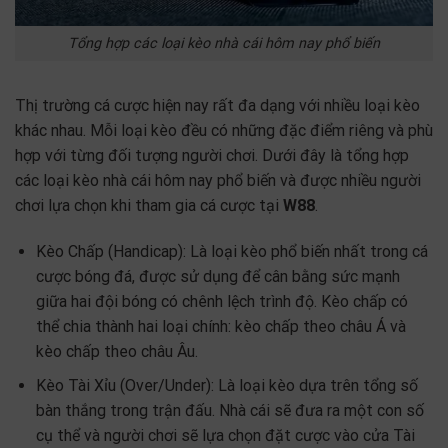
Tổng hợp các loại kèo nhà cái hôm nay phổ biến
Thị trường cá cược hiện nay rất đa dạng với nhiều loại kèo
khác nhau. Mỗi loại kèo đều có những đặc điểm riêng và phù
hợp với từng đối tượng người chơi. Dưới đây là tổng hợp
các loại kèo nhà cái hôm nay phổ biến và được nhiều người
chơi lựa chọn khi tham gia cá cược tại
W88
.
Kèo Chấp (Handicap): Là loại kèo phổ biến nhất trong cá
cược bóng đá, được sử dụng để cân bằng sức mạnh
giữa hai đội bóng có chênh lệch trình độ. Kèo chấp có
thể chia thành hai loại chính: kèo chấp theo châu Á và
kèo chấp theo châu Âu.
Kèo Tài Xỉu (Over/Under): Là loại kèo dựa trên tổng số
bàn thắng trong trận đấu. Nhà cái sẽ đưa ra một con số
cụ thể và người chơi sẽ lựa chọn đặt cược vào cửa Tài