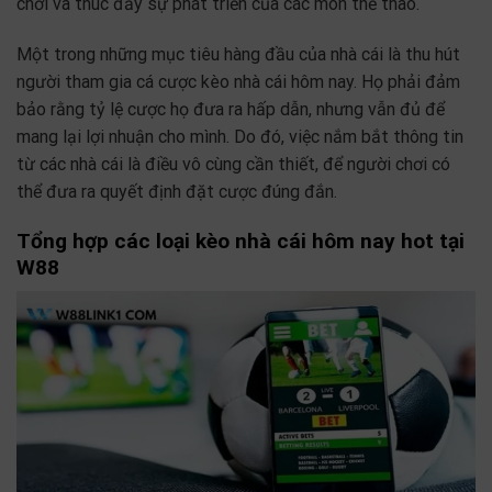
chơi và thúc đẩy sự phát triển của các môn thể thao.
Một trong những mục tiêu hàng đầu của nhà cái là thu hút
người tham gia cá cược kèo nhà cái hôm nay. Họ phải đảm
bảo rằng tỷ lệ cược họ đưa ra hấp dẫn, nhưng vẫn đủ để
mang lại lợi nhuận cho mình. Do đó, việc nắm bắt thông tin
từ các nhà cái là điều vô cùng cần thiết, để người chơi có
thể đưa ra quyết định đặt cược đúng đắn.
Tổng hợp các loại kèo nhà cái hôm nay hot tại
W88