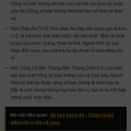
(tổng số bàn thắng lớn hơn con số nhà cái đưa ra), hoặc
cửa Xỉu (tổng số bàn thắng nhỏ hơn con số nhà cái đưa
ra).
Kèo Châu Âu (1×2): Kèo châu Âu, hay còn được gọi là kèo
1×2, là loại kèo đơn giản nhất, dễ hiểu nhất. Nhà cái đưa
ra ba cửa cược: thắng, thua và hòa. Người chơi sẽ lựa
chọn đặt cược vào cửa mà họ dự đoán có khả năng xảy
ra.
Kèo Tổng Số Bàn Thắng/Bàn Thắng Chẵn/Lẻ: Loại kèo
này dựa trên tổng số bàn thắng của cả trận đấu. Người
chơi có thể dự đoán tổng số bàn thắng là chẵn hay lẻ.
Đây là một trong những loại kèo thú vị, tạo ra sự hồi hộp
trong suốt trận đấu.
Bài viết liên quan:
Xả kèo bóng đá - Chiến thuật
giảm rủi ro khi cá cược