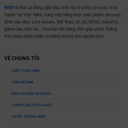
W88
là nhà cá đang dẫn đầu trên thị trường cá cược trực
tuyến tại Việt Nam, cung cấp hàng loạt siêu phẩm cá cược
đỉnh cao như: Live casino, thể thao, xổ số, nổ hũ, esports,
game bài, bắn cá,... hứa hẹn sẽ mang đến giây phút thăng
hoa cùng nhiều phần thưởng khủng cho người chơi.
VỀ CHÚNG TÔI
GIỚI THIỆU W88
LIÊN HỆ W88
ĐIỀU KHOẢN SỬ DỤNG
CHÍNH SÁCH BẢO MẬT
SƠ ĐỒ TRANG WEB