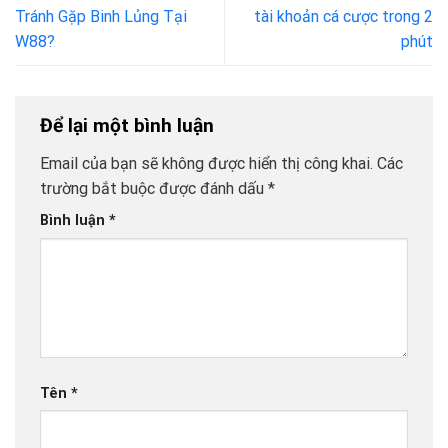
Tránh Gặp Binh Lủng Tại
tài khoản cá cược trong 2
W88?
phút
Để lại một bình luận
Email của bạn sẽ không được hiển thị công khai.
Các
trường bắt buộc được đánh dấu
*
Bình luận
*
Tên
*