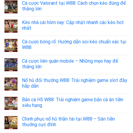
Cá cược Valorant tại W88: Cách chọn kèo đúng để
thắng lớn
Kèo nhà cái hôm nay: Cập nhật nhanh các kèo hot
nhất
Cá cược bóng rổ: Hướng dẫn soi kèo chuẩn xác tại
W88
Cá cược liên quân mobile – Những mẹo hay để
thắng lớn
Nổ hũ đổi thưởng W88: Trải nghiệm game slot đầy
hấp dẫn
Bắn cá H5 W88: Trải nghiệm game bắn cá ăn tiền
siêu hạng
Chinh phục nổ hũ thần tài tại W88 – Săn tiền
thưởng cực đỉnh