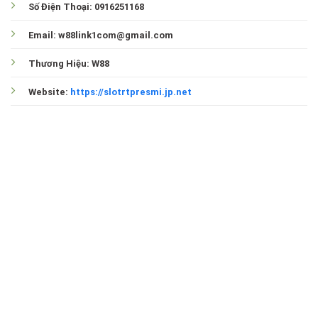
Số Điện Thoại:
0916251168
Email:
w88link1com@gmail.com
Thương Hiệu: W88
Website:
https://slotrtpresmi.jp.net