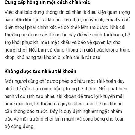
Cung cấp hông tin một cách chính xác
Việc khai báo đúng thông tin cá nhân là điều kiện quan trọng
hàng đầu khi tạo tài khoản. Tên thật, ngày sinh, email và số
điện thoại phải chính xác và có thể kiểm tra được. Nhà cái
thường sử dụng các thông tin này để xác minh tài khoản, hỗ
trợ khôi phục khi mất mật khẩu và bảo vệ quyền lợi cho
người chơi. Nếu bạn sử dụng thông tin giả hoặc không trùng
khớp, khả năng tài khoản bị đình chỉ là rất cao.
Không được tạo nhiều tài khoản
Một người dùng chỉ được phép sở hữu một tài khoản duy
nhất để đảm bảo công bằng trong hệ thống. Nếu phát hiện
hành vi cố tình tạo nhiều tài khoản để trục lợi khuyến mãi
hoặc gian lận, hệ thống có quyền khóa toàn bộ mà không
cần thông báo trước. Đây là quy định nghiêm ngặt nhằm
bảo vệ môi trường chơi lành mạnh và công bằng cho toàn
bộ cộng đồng.