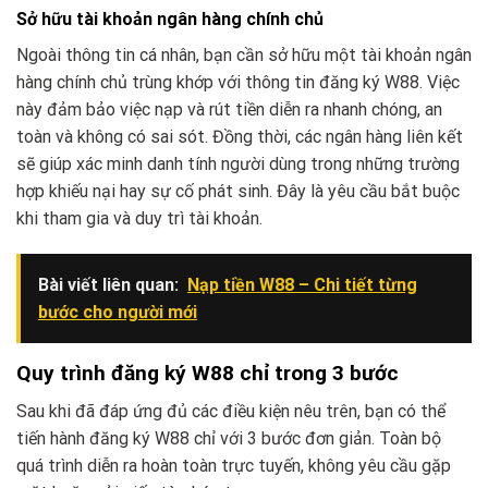
Sở hữu tài khoản ngân hàng chính chủ
Ngoài thông tin cá nhân, bạn cần sở hữu một tài khoản ngân
hàng chính chủ trùng khớp với thông tin đăng ký W88. Việc
này đảm bảo việc nạp và rút tiền diễn ra nhanh chóng, an
toàn và không có sai sót. Đồng thời, các ngân hàng liên kết
sẽ giúp xác minh danh tính người dùng trong những trường
hợp khiếu nại hay sự cố phát sinh. Đây là yêu cầu bắt buộc
khi tham gia và duy trì tài khoản.
Bài viết liên quan:
Nạp tiền W88 – Chi tiết từng
bước cho người mới
Quy trình đăng ký W88 chỉ trong 3 bước
Sau khi đã đáp ứng đủ các điều kiện nêu trên, bạn có thể
tiến hành đăng ký W88 chỉ với 3 bước đơn giản. Toàn bộ
quá trình diễn ra hoàn toàn trực tuyến, không yêu cầu gặp