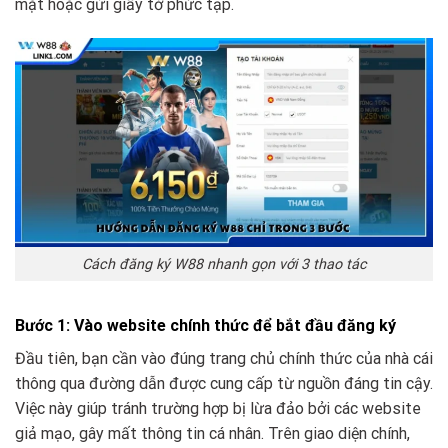
mặt hoặc gửi giấy tờ phức tạp.
Cách đăng ký W88 nhanh gọn với 3 thao tác
Bước 1: Vào website chính thức để bắt đầu đăng ký
Đầu tiên, bạn cần vào đúng trang chủ chính thức của nhà cái
thông qua đường dẫn được cung cấp từ nguồn đáng tin cậy.
Việc này giúp tránh trường hợp bị lừa đảo bởi các website
giả mạo, gây mất thông tin cá nhân. Trên giao diện chính,