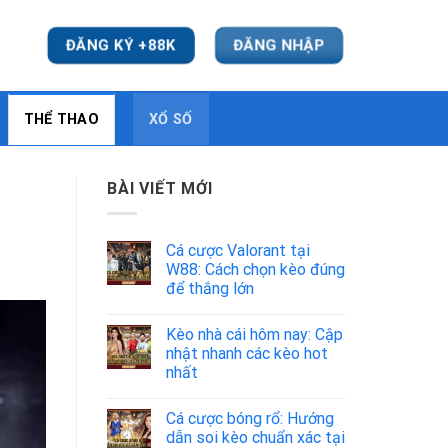
ĐĂNG KÝ +88K
ĐĂNG NHẬP
THỂ THAO
XỔ SỐ
BÀI VIẾT MỚI
ủ
Cá cược Valorant tại
W88: Cách chọn kèo đúng
để thắng lớn
Kèo nhà cái hôm nay: Cập
nhật nhanh các kèo hot
nhất
Cá cược bóng rổ: Hướng
dẫn soi kèo chuẩn xác tại