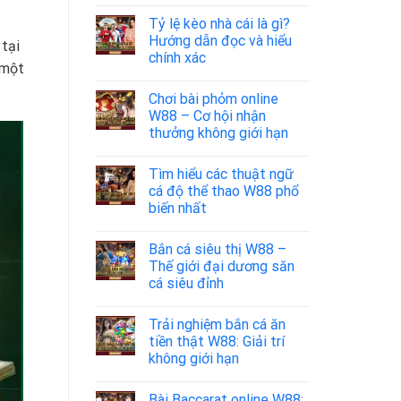
Tỷ lệ kèo nhà cái là gì?
Hướng dẫn đọc và hiểu
 tại
chính xác
 một
Chơi bài phỏm online
W88 – Cơ hội nhận
thưởng không giới hạn
Tìm hiểu các thuật ngữ
cá độ thể thao W88 phổ
biến nhất
Bắn cá siêu thị W88 –
Thế giới đại dương săn
cá siêu đỉnh
Trải nghiệm bắn cá ăn
tiền thật W88: Giải trí
không giới hạn
Bài Baccarat online W88: