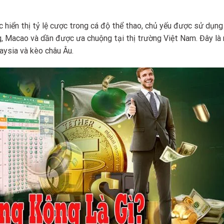
iển thị tỷ lệ cược trong cá độ thể thao, chủ yếu được sử dụng
g, Macao và dần được ưa chuộng tại thị trường Việt Nam. Đây là
aysia và kèo châu Âu.