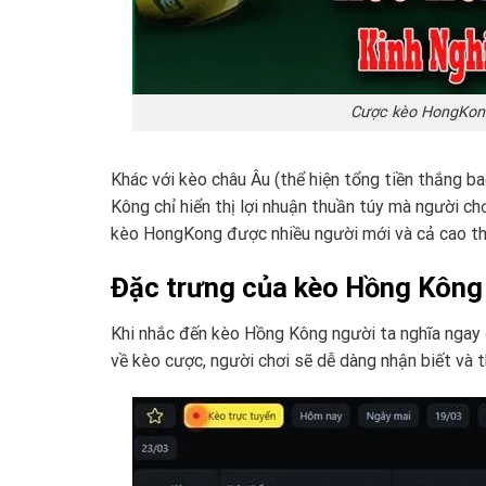
Cược kèo HongKong
Khác với kèo châu Âu (thể hiện tổng tiền thắng 
Kông chỉ hiển thị lợi nhuận thuần túy mà người ch
kèo HongKong được nhiều người mới và cả cao thủ 
Đặc trưng của kèo Hồng Kông 
Khi nhắc đến kèo Hồng Kông người ta nghĩa ngay 
về kèo cược, người chơi sẽ dễ dàng nhận biết và 