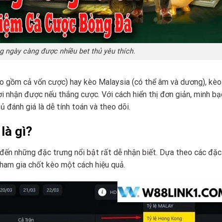
 ngày càng được nhiều bet thủ yêu thích.
bao gồm cả vốn cược) hay kèo Malaysia (có thể âm và dương), kè
ơi nhận được nếu thắng cược. Với cách hiển thị đơn giản, minh bạ
đánh giá là dễ tính toán và theo dõi.
là gì?
đến những đặc trưng nổi bật rất dễ nhận biết. Dựa theo các đặc
tham gia chốt kèo một cách hiệu quả.