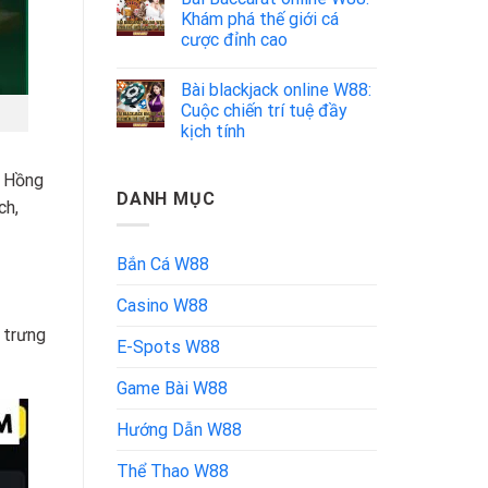
Khám phá thế giới cá
cược đỉnh cao
Bài blackjack online W88:
Cuộc chiến trí tuệ đầy
kịch tính
o Hồng
DANH MỤC
ch,
Bắn Cá W88
Casino W88
 trưng
E-Spots W88
Game Bài W88
Hướng Dẫn W88
Thể Thao W88